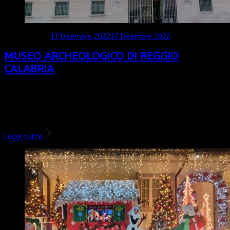
Aggiornato il
17 Dicembre 2022
17 Dicembre 2022
MUSEO ARCHEOLOGICO DI REGGIO
CALABRIA
Siamo nel cuore del bellissimo capoluogo calabrese, tra la
Piazza De Nava e il famoso lungomare “I. Falcomatà”, con vista
sullo Stretto. Benvenuti al Museo Archeologico Nazionale di
Reggio Calabria, …
Leggi tutto