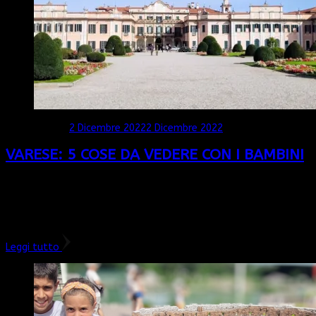
Aggiornato il
2 Dicembre 2022
2 Dicembre 2022
VARESE: 5 COSE DA VEDERE CON I BAMBINI
Varese è uno dei capoluoghi lombardi che offre davvero tante
cose da vedere: dai laghi alle montagne, dalla cultura ai
paesaggi incantevoli. Ce l’abbiamo qui vicino eppure non
l’abbiamo mai …
Leggi tutto