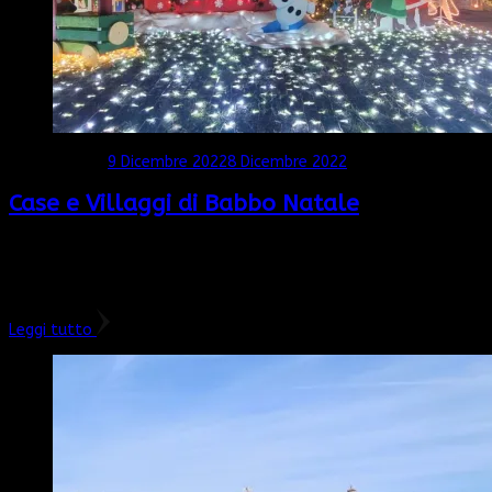
Aggiornato il
9 Dicembre 2022
8 Dicembre 2022
Case e Villaggi di Babbo Natale
16 giorni a Natale: hai già preparato l’albero e addobbato casa? I
tuoi bimbi hanno scritto la letterina a Babbo Natale? Allora che
ne dici di consegnarla direttamente a lui? …
Leggi tutto