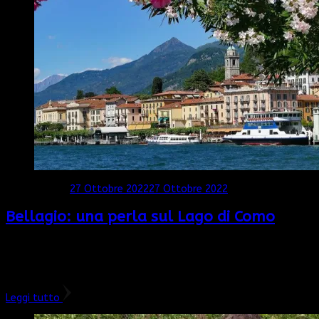
Aggiornato il
27 Ottobre 2022
27 Ottobre 2022
Bellagio: una perla sul Lago di Como
Oggi andiamo a Bellagio, uno splendido borgo bagnato dalle
acque del lago di Como. Si trova sulla parte settentrionale del
triangolo lariano proprio nel punto in cui si dividono i …
Leggi tutto