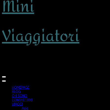
Mini
Viaggiatori
viaggiare con bambini
HOMEPAGE
BLOG
CHI SONO
CONTATTAMI
VIAGGI
Asia