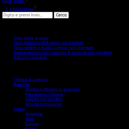
Leggi tutto
Paginazione
Pagina
Pagina
Pagina
1
2
3
Successivo
degli
Cerchi
qualcosa?
articoli
Articoli recenti
Cina: guida pratica
Cina: itinerario di 8 giorni con bambini
Cosa vedere a Kuala Lumpur con i bambini
Fuerteventura con i ragazzi: 8 posti da non perdere!
Bali con i bambini
Categorie
I Viaggi di Lorenzo
Rubriche
Andata e Ritorno in giornata
Prepariamo i Bagagli
Viaggia con un Libro
Vita da Consulente
Viaggi
Americhe
Asia
Europa
Italia