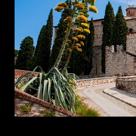
Ho trascorso un giorno a Brescia con i bambini e questa città mi
ha davvero stupita piacevolmente. Questa volta un’andata e
ritorno in giornata senza prendere l’aereo: con nemmeno 2 …