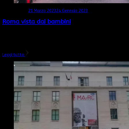
Aggiornato il
21 Marzo 2023
24 Gennaio 2023
Roma vista dai bambini
In attesa di scrivere il mio articolo sul nostro itinerario di 4 giorni
nella capitale, vi presento il mio special guest di oggi che ci
racconta Roma vista dai bambini. …
Leggi tutto