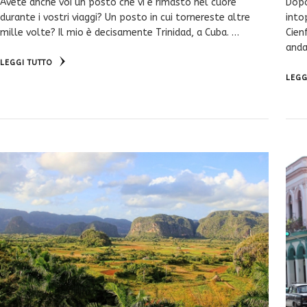
Avete anche voi un posto che vi è rimasto nel cuore
Dopo
durante i vostri viaggi? Un posto in cui tornereste altre
into
mille volte? Il mio è decisamente Trinidad, a Cuba. …
Cien
anda
LEGGI TUTTO
LEGG