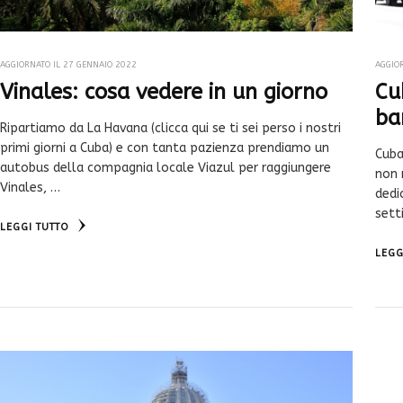
AGGIORNATO IL
27 GENNAIO 2022
AGGIO
Vinales: cosa vedere in un giorno
Cu
ba
Ripartiamo da La Havana (clicca qui se ti sei perso i nostri
primi giorni a Cuba) e con tanta pazienza prendiamo un
Cuba
autobus della compagnia locale Viazul per raggiungere
non 
Vinales, …
dedi
sett
LEGGI TUTTO
LEGG