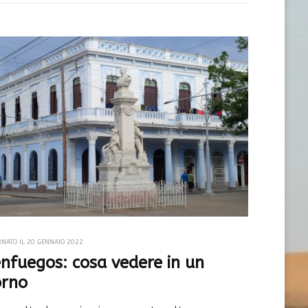
RNATO IL
20 GENNAIO 2022
enfuegos: cosa vedere in un
orno