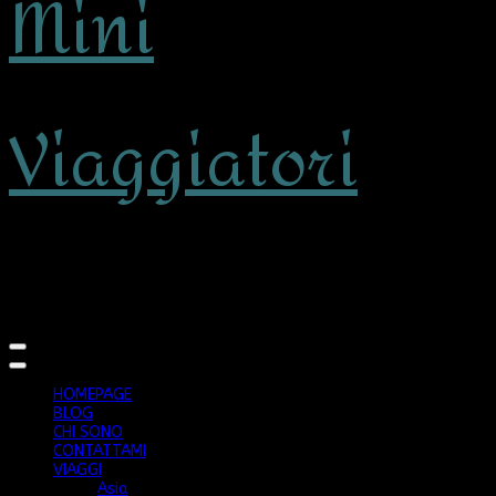
Mini
Viaggiatori
viaggiare con bambini
HOMEPAGE
BLOG
CHI SONO
CONTATTAMI
VIAGGI
Asia