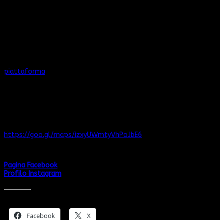
Andrea un
bagaglio
fatto di nuove
consapevolezze
, nuove
amicizie
e tante
emozioni
.
Vi è venuta voglia di fare questo viaggio con Andrea?
Allora non perdete tempo e acquistate il libro su questa
piattaforma
per sostenere le librerie indipendenti come Libri al
Sette!
Ma se siete della zona passate direttamente in libreria: la
trovate qui 👇🏼
Via Baracca, 7. 22060 Carugo CO
https://goo.gl/maps/izxyUWmtyVhPoJbE6
e potete seguirla sui canali social:
Pagina Facebook
Profilo Instagram
Condividi:
Facebook
X