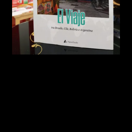
I
libri
, si sa, sono dei
viaggi
. Viaggi in
luoghi
lontani
, verso mondi sconosciuti, insieme ai
più diversi personaggi.
Leggere ci porta sempre in un altrove e ci
regala emozioni sconosciute o ci conferma i
nostri
viaggi interiori
.
Ci sono libri che ti aprono porte e libri che ti
mettono davanti cosa che già sai ma che non
riuscivi a vedere.
E poi ci sono libri che raccontano di viaggi