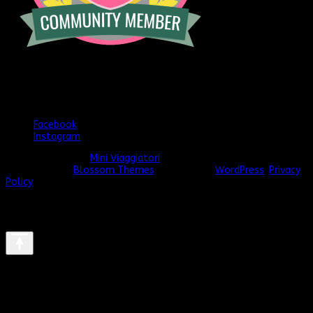
[instagram-feed]
Seguimi anche qui
Facebook
Instagram
© Copyright 2026
Mini Viaggiatori
. Tutti i diritti riservati.
Vilva |
Sviluppato da
Blossom Themes
. Powered by
WordPress
.
Privacy
Policy
We use cookies on our website to give you the most relevant
experience by remembering your preferences and repeat visits.
By clicking “Accept All”, you consent to the use of ALL the
cookies. However, you may visit "Cookie Settings" to provide a
controlled consent.