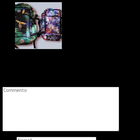
Lascia un commento
Il tuo indirizzo email non sarà pubblicato.
I campi obbligatori
sono contrassegnati
*
Commento