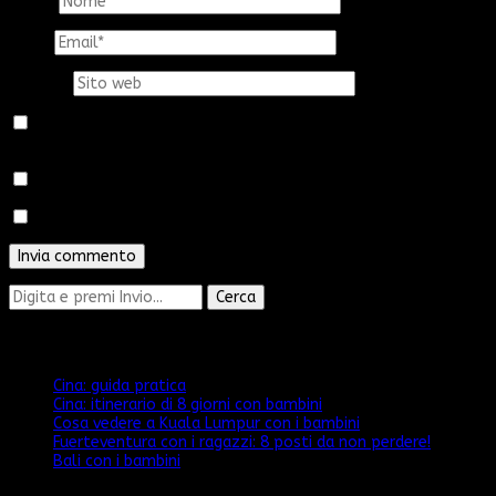
Nome
*
Email
*
Sito web
Salva il mio nome, email e sito web in questo browser per la
prossima volta che commento.
Avvertimi via email in caso di risposte al mio commento.
Avvertimi via email alla pubblicazione di un nuovo articolo.
Cerchi
qualcosa?
Articoli recenti
Cina: guida pratica
Cina: itinerario di 8 giorni con bambini
Cosa vedere a Kuala Lumpur con i bambini
Fuerteventura con i ragazzi: 8 posti da non perdere!
Bali con i bambini