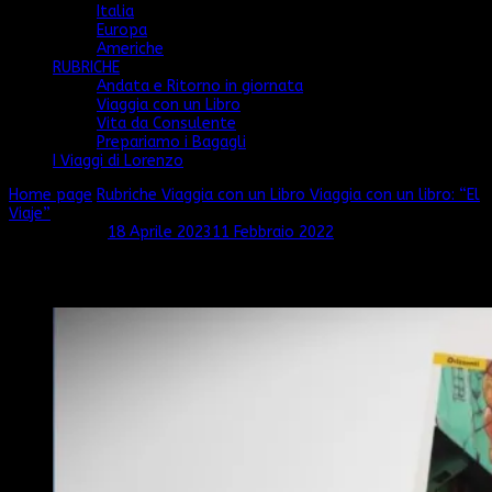
Italia
Europa
Americhe
RUBRICHE
Andata e Ritorno in giornata
Viaggia con un Libro
Vita da Consulente
Prepariamo i Bagagli
I Viaggi di Lorenzo
Home page
Rubriche
Viaggia con un Libro
Viaggia con un libro: “El
Viaje”
Aggiornato il
18 Aprile 2023
11 Febbraio 2022
Viaggia con un libro: “El Viaje”