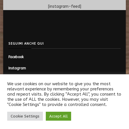
[instagram-feed]
SEGUIMI ANCHE QUI
Facebook
Instagram
We use cookies on our website to give you the most
relevant experience by remembering your preferences
and repeat visits. By clicking “Accept All”, you consent to
© Copyright 2026
Mini Viaggiatori
. Tutti i diritti riservati.
Vilva |
the use of ALL the cookies. However, you may visit
Sviluppato da
Blossom Themes
. Powered by
WordPress
.
Privacy
"Cookie Settings" to provide a controlled consent.
Policy
Cookie Settings
Accept All