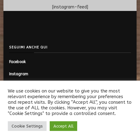
[instagram-feed]
SEGUIMI ANCHE QUI
Facebook
Instagram
We use cookies on our website to give you the most
relevant experience by remembering your preferences
and repeat visits. By clicking “Accept All”, you consent to
© Copyright 2026
Mini Viaggiatori
. Tutti i diritti riservati.
Vilva |
the use of ALL the cookies. However, you may visit
Sviluppato da
Blossom Themes
. Powered by
WordPress
.
Privacy
"Cookie Settings" to provide a controlled consent.
Policy
Cookie Settings
Accept All