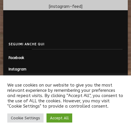
[instagram-feed]
SEGUIMI ANCHE QUI
Facebook
Instagram
We use cookies on our website to give you the most
relevant experience by remembering your preferences
and repeat visits. By clicking “Accept All”, you consent to
© Copyright 2026
Mini Viaggiatori
. Tutti i diritti riservati.
Vilva |
the use of ALL the cookies. However, you may visit
Sviluppato da
Blossom Themes
. Powered by
WordPress
.
Privacy
"Cookie Settings" to provide a controlled consent.
Policy
Cookie Settings
Accept All