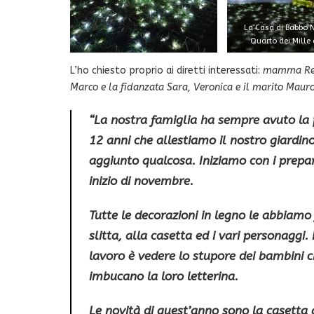
La Casa di Babbo N
Quarto dei Mille
L’ho chiesto proprio ai diretti interessati:
mamma Rena
Marco e la fidanzata Sara, Veronica e il marito Mauro
“La nostra famiglia ha sempre avuto la 
12 anni che allestiamo il nostro giard
aggiunto qualcosa. Iniziamo con i
prepar
inizio di novembre.
Tutte le
decorazioni in legno
le abbiamo f
slitta, alla casetta ed i vari personaggi
lavoro è vedere lo stupore dei
bambini
c
imbucano la loro
letterina
.
Le novità di quest’anno sono la
casetta 