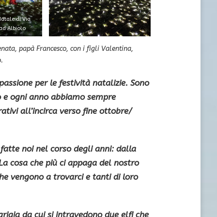
atale di Via
 ad Albiolo
ta, papà Francesco, con i figli Valentina,
.
passione per le
festività natalizie
. Sono
ino e ogni anno abbiamo sempre
ativi
all’incirca verso fine ottobre/
atte noi nel corso degli anni: dalla
. La cosa che più ci appaga del nostro
he vengono a trovarci e tanti di loro
grigia
da cui si intravedono due elfi che